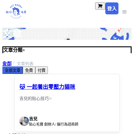
登入
文章
文章分類
+
全部
首頁
文章列表
全部文章
免費
付費
預設類別
😽 一起養出零壓力貓咪
吉兒的貼心技巧✨
吉兒
貼心毛寶 創辦人/ 貓行為諮商師