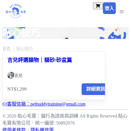
登入
貼心技巧
首頁
貼心技巧
吉兒評選貓物｜貓砂/砂盆篇
吉兒
NT$1,299
詳細資訊
客服信箱：petbuddytraining@gmail.com
© 2026 貼心毛寶：貓行為諮商與訓練 All Rights Reserved.
貼心
毛寶有限公司
．
統一編號: 50892076
使用者條款
．
隱私權政策